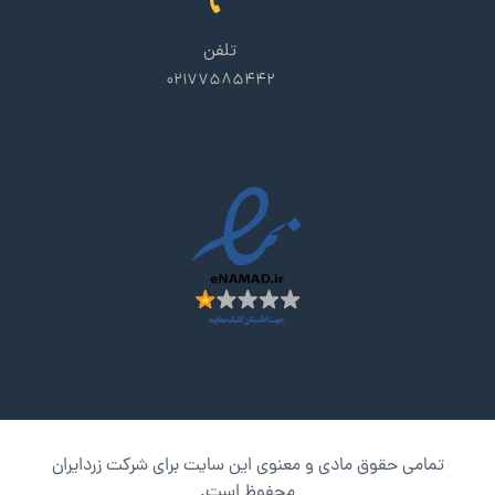
تلفن
02177585442
تمامی حقوق مادی و معنوی این سایت برای شرکت زردایران
محفوظ است.